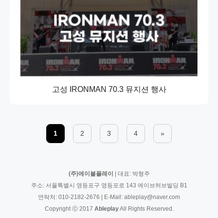
고성 IRONMAN 70.3 뮤지션 행사
1
2
3
4
»
(주)에이블플레이
| 대표: 박형주
주소: 서울특별시 영등포구 영등포로 143 에이브허브빌딩 B1
연락처:
010-2182-2676
| E-Mail:
ableplay@naver.com
Copyright ⓒ 2017
Ableplay
All Rights Reserved.